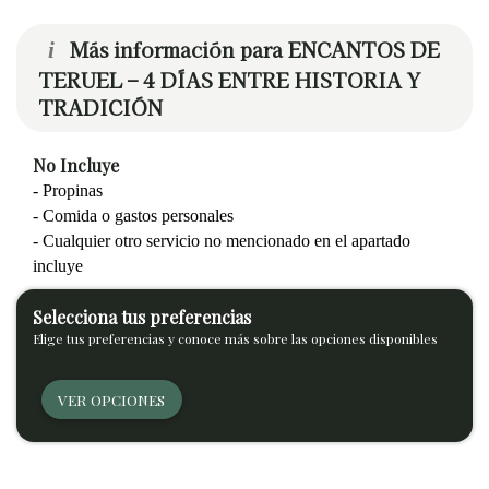
Más información para ENCANTOS DE
i
TERUEL – 4 DÍAS ENTRE HISTORIA Y
TRADICIÓN
No Incluye
- Propinas
- Comida o gastos personales
- Cualquier otro servicio no mencionado en el apartado
incluye
Selecciona tus preferencias
Elige tus preferencias y conoce más sobre las opciones disponibles
arrow_downward
VER OPCIONES