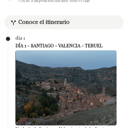
Coche a disposicion durante todo el viaje
Conoce el itinerario
call_split
día 1
DÍA 1 – SANTIAGO - VALENCIA - TERUEL