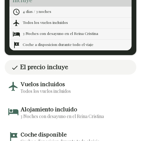
access_time
4 días / 3 noches
flight
Todos los vuelos incluidos
hotel
3 Noches con desayuno en el Reina Cristina
tour
Coche a disposicion durante todo el viaje
El precio incluye
check
Vuelos incluidos
flight
Todos los vuelos incluidos
Alojamiento incluido
hotel
3 Noches con desayuno en el Reina Cristina
Coche disponible
tour