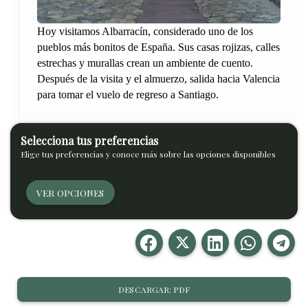
Hoy visitamos Albarracín, considerado uno de los
pueblos más bonitos de España. Sus casas rojizas, calles
estrechas y murallas crean un ambiente de cuento.
Después de la visita y el almuerzo, salida hacia Valencia
para tomar el vuelo de regreso a Santiago.
Selecciona tus preferencias
Elige tus preferencias y conoce más sobre las opciones disponibles
arrow_downward
VER OPCIONES
DESCARGAR: PDF