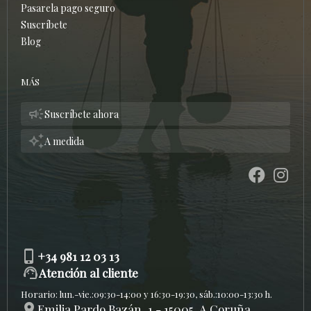
Pasarela pago seguro
Suscríbete
Blog
MÁS
campaign
Suscríbete ahora
auto_awesome
A medida
phone_iphone
+34 981 12 03 13
support_agent
Atención al cliente
Horario: lun.-vie.:09:30-14:00 y 16:30-19:30, sáb.:10:00-13:30 h.
location_on
Emilia Pardo Bazán, 1 - 15005, A Coruña